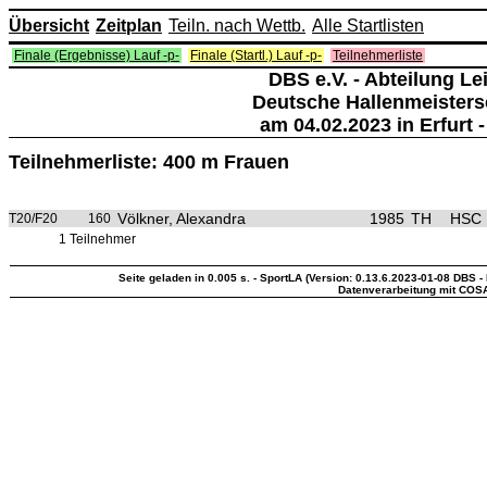
Übersicht
Zeitplan
Teiln. nach Wettb.
Alle Startlisten
Finale (Ergebnisse) Lauf -p-
Finale (Startl.) Lauf -p-
Teilnehmerliste
DBS e.V. - Abteilung Lei
Deutsche Hallenmeisters
am 04.02.2023 in Erfurt -
Teilnehmerliste: 400 m Frauen
Völkner, Alexandra
1985
TH
HSC E
T20/F20
160
1 Teilnehmer
Seite geladen in 0.005 s. - SportLA (Version: 0.13.6.2023-01-08 DBS - 
Datenverarbeitung mit COS